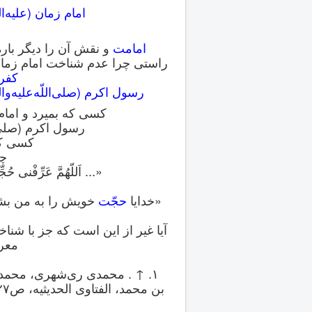
امام زمان (علیه‌ال
امامت
و نقش آن را دیگر باره
راستی چرا عدم شناخت امام زمان 
کفر
رسول اکرم (صلی‌اللّه‌علیه‌و‌اله
کسی که بمیرد و امام
[۱]
رسول اکرم (صلی‌الله
کسی که
[۲]
چر
«... اَللّهُمَّ عَرِّفْنی حُج
[۳]
«خدایا
حجّت
خویش را به من بشنا
آیا غیر از این است که جز با شنا
معر