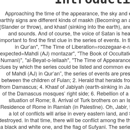
Approaching the time of the appearance, the sky and ea
earthly signs are different kinds of maskh (Becoming an
(Slander or throw), and khasf (sinking into the earth), an
and sounds. And of course, the voice of Satan is hear
important to find the first clue in the series of events. I
in Qur’an", "The Time of Liberation=roozegaar-e-ra
expected=Mahdi (AJ) montazar", "The Book of Occultatio
Numani)", "al-Beyat-o-lellaah", "The Time of Appearance
clues by which the series could be listed and common eve
of Mahdi (AJ) in Qur’an”, the series of events are pres
between the children of Fulan; 2. Herald that heralds fr
from Damascus; 4. Khasf of Jabiyah (earth-sinking in Jab
of the Damascus mosques’ right side; 6. Rebellion of a 
situation of Rome; 8. Arrival of Turk brothers on an Is
Residence of Rome in Ramlah (in Palestine). Oh, Jabir, 
a lot of conflicts will arise in every eastern land, and
destroyed. In that time, there will be conflict among the t
a black and white one, and the flag of Sufyani. The serie