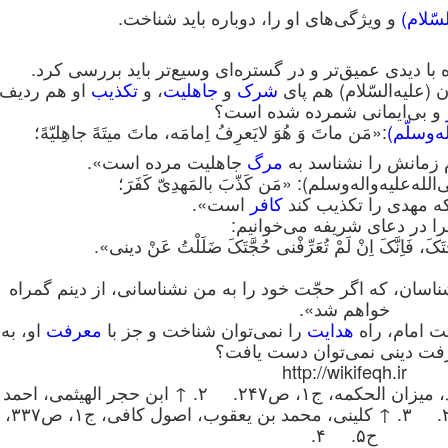
سّلام)
و ویژگی‌های او را، دوباره باید شناخت.
 با دیدی عمیق‌تر و در گستره‌ای وسیع‌تر باید بررسی کرد.
(علیه‌السّلام) هم پای
شرک
و
جاهلیت
، و
تکذیب
او هم‌ ردیف
و بی‌ایمانی شمرده شده است؟
‌و‌سلّم)
:«مَن ماتَ وَ هُوَ لایَعرِفُ اِمامَه، ماتَ میتَهً جاهِلیّهً؛
 زمانش را نشناسد به
مرگ
جاهلیت مرده است».
‌علیه‌و‌اله‌و‌سلم): «مَن کَذّبَ بالمَهدِیّ کَفَرَ؛
 مهدی را تکذیب کند
کافر
است».
ا در دعای شریفه می‌خوانیم:
ِّتَکَ، فَاِنَّکَ اِنْ لَمْ تُعَرِّفْنی حُجَّتَکَ ضَلَلْتُ عَنْ دینی».
سان، که اگر حجّت خود را به من نشناسانی، از دینم گمراه
خواهم شد».
خت امام، راه
هدایت
را نمی‌توان شناخت و جز با
معرفت
او، به
فت دینی نمی‌توان دست یافت؟
http://wikifeqh.ir
۱. ↑ . محمدی ری‌شهری، محمد، میزان الحکمه، ج۱، ص۲۴۷. ۲. ↑ ابن حجر الهیثمی، احمد
بن محمد، الفتاوی الحدیثیه، ص۲۷. ۳. ↑ کلینی، محمد بن یعقوب، اصول کافی، ج۱، ص۳۳۷،
ح۵. ۴.