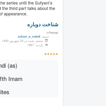
he series until the Sufyani’s
 the third part talks about the
e of appearance.
شناخت دوباره
توضیحات
دسته:
zohoor_e_mahdi
منتشر شده در 23 شهریور 1400
بازدید: 1987
ا
م
ت
i (as) 
ی
ا
ز
lfth Imam 
ک
ا
ر
iites
ب
ر
ا
ن