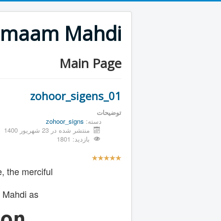
 emaam Mahdi
Main Page
zohoor_sigens_01
توضیحات
دسته:
zohoor_signs
منتشر شده در 23 شهریور 1400
بازدید: 1801
ا
م
 the merciful
ت
ی
ا
 Mahdi as
ز
ک
on
ا