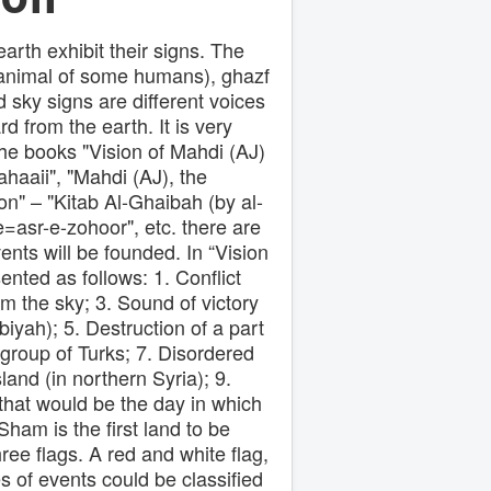
ر
ب
rth exhibit their signs. The
ر
 animal of some humans), ghazf
ا
ن
d sky signs are different voices
d from the earth. It is very
n the books "Vision of Mahdi (AJ)
haaii", "Mahdi (AJ), the
n" – "Kitab Al-Ghaibah (by al-
=asr-e-zohoor", etc. there are
nts will be founded. In “Vision
ented as follows: 1. Conflict
om the sky; 3. Sound of victory
iyah); 5. Destruction of a part
group of Turks; 7. Disordered
land (in northern Syria); 9.
that would be the day in which
 Sham is the first land to be
hree flags. A red and white flag,
s of events could be classified