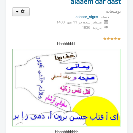
alaaem dar dast
توضیحات
دسته:
zohoor_signs
منتشر شده در 11 مهر 1400
بازدید: 1936
ا
م
Hhhhhhhhh
ت
ی
ا
ز
ک
ا
ر
ب
ر
ا
ن
Hhhhhhhhhhh