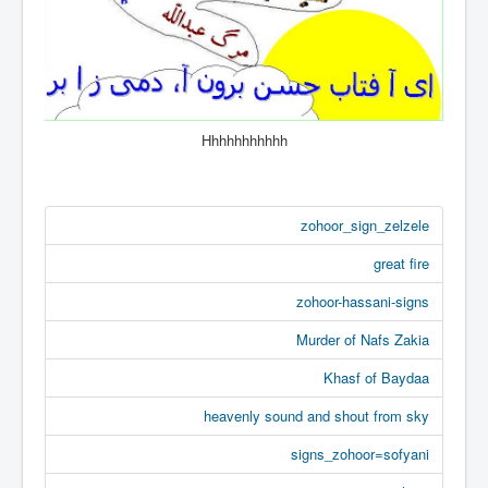
Hhhhhhhhhhh
zohoor_sign_zelzele
great fire
zohoor-hassani-signs
Murder of Nafs Zakia
Khasf of Baydaa
heavenly sound and shout from sky
signs_zohoor=sofyani